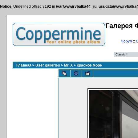
Notice
: Undefined offset: 8192 in
/var/www/rybalka44_ru_usr/data/www/rybalka44
Галерея 
Форум
::
С
Главная
>
User galleries
>
Mr. X
>
Красное море