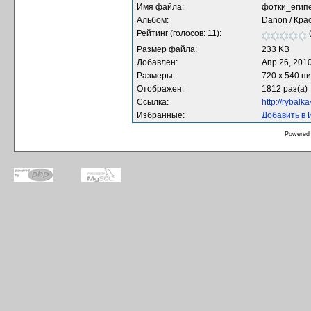
Имя файла:
фотки_египе
Альбом:
Danon
/
Кра
Рейтинг (голосов: 11):
Размер файла:
233 KB
Добавлен:
Апр 26, 201
Размеры:
720 x 540 п
Отображен:
1812 раз(а)
Ссылка:
http://rybal
Избранные:
Добавить в
Powered