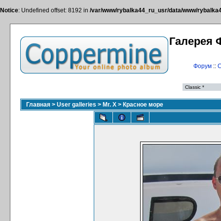
Notice
: Undefined offset: 8192 in
/var/www/rybalka44_ru_usr/data/www/rybalka44
Галерея 
Форум
::
С
Главная
>
User galleries
>
Mr. X
>
Красное море