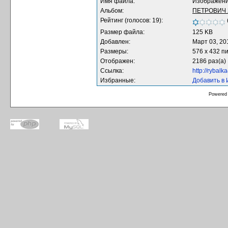
Имя файла:
Изображени
Альбом:
ПЕТРОВИЧ 
Рейтинг (голосов: 19):
Размер файла:
125 KB
Добавлен:
Март 03, 20
Размеры:
576 x 432 п
Отображен:
2186 раз(а)
Ссылка:
http://rybal
Избранные:
Добавить в
Powered