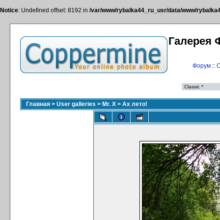
Notice
: Undefined offset: 8192 in
/var/www/rybalka44_ru_usr/data/www/rybalka44
Галерея 
Форум
::
С
Главная
>
User galleries
>
Mr. X
>
Ах лето!