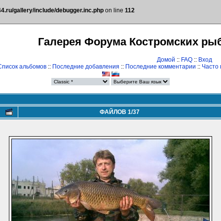
.ru/gallery/include/debugger.inc.php
on line
112
Галерея Форума Костромских ры
Домой
::
FAQ
::
Вход
Список альбомов
::
Последние добавления
::
Последние комментарии
::
Часто
ФАЙЛОВ 1/37