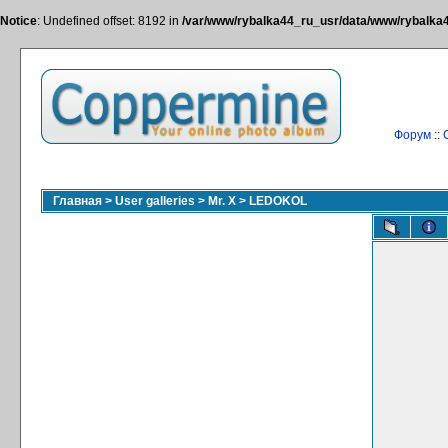
Notice
: Undefined offset: 8192 in
/var/www/rybalka44_ru_usr/data/www/rybalka44
Форум
::
Главная
>
User galleries
>
Mr. X
>
LEDOKOL