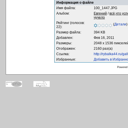
Информация о файле
Имя файла:
100_1447.JPG
Альбом:
Евгений
/
всё,что ус
чучело
Рейтинг (голосов:
(
Детали
)
22):
Размер файла:
394 KB
Добавлен:
Фев 16, 2011
Размеры:
2048 x 1536 пикселе
Отображен:
2160 раз(а)
Ссылка:
http://rybalka44.ru/g
Избранные:
Добавить в Избранн
Powered