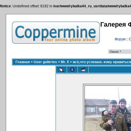
Notice
: Undefined offset: 8192 in
/var/www/rybalka44_ru_usr/data/www/rybalka44
Галерея 
Форум
::
С
Главная
>
User galleries
>
Mr. X
>
всё,что успеваю. кому нравитьс