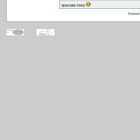
красава паха
Powered