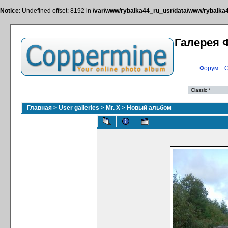
Notice
: Undefined offset: 8192 in
/var/www/rybalka44_ru_usr/data/www/rybalka44
Галерея 
Форум
::
С
Главная
>
User galleries
>
Mr. X
>
Новый альбом