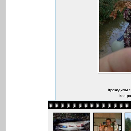
Крокодилы е
Костро