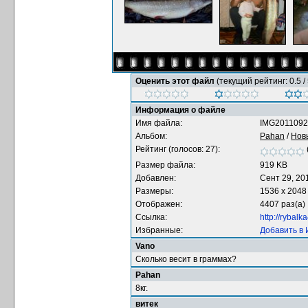
Оценить этот файл
(текущий рейтинг: 0.5 / 
Информация о файле
Имя файла:
IMG2011092
Альбом:
Pahan
/
Нов
Рейтинг (голосов: 27):
Размер файла:
919 KB
Добавлен:
Сент 29, 20
Размеры:
1536 x 2048
Отображен:
4407 раз(а)
Ссылка:
http://rybal
Избранные:
Добавить в
Vano
Сколько весит в граммах?
Pahan
8кг.
витек