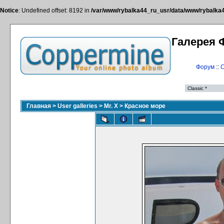
Notice
: Undefined offset: 8192 in
/var/www/rybalka44_ru_usr/data/www/rybalka44
Галерея 
Форум
::
С
Главная
>
User galleries
>
Mr. X
>
Красное море