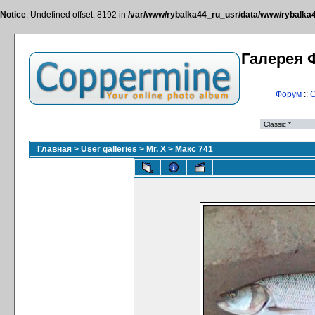
Notice
: Undefined offset: 8192 in
/var/www/rybalka44_ru_usr/data/www/rybalka44
Галерея 
Форум
::
С
Главная
>
User galleries
>
Mr. X
>
Макс 741