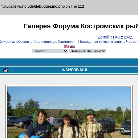
.ru/gallery/include/debugger.inc.php
on line
112
Галерея Форума Костромских ры
Домой
::
FAQ
::
Вход
Список альбомов
::
Последние добавления
::
Последние комментарии
::
Часто
ФАЙЛОВ 6/18