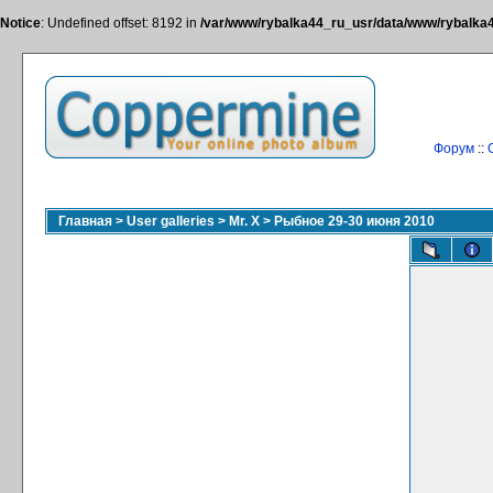
Notice
: Undefined offset: 8192 in
/var/www/rybalka44_ru_usr/data/www/rybalka44
Форум
::
Главная
>
User galleries
>
Mr. X
>
Рыбное 29-30 июня 2010