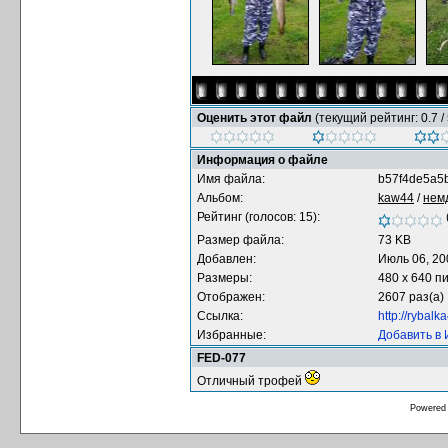
Оценить этот файл
(текущий рейтинг: 0.7 / 
Информация о файле
Имя файла:
b57f4de5a5b
Альбом:
kaw44
/
нем
Рейтинг (голосов: 15):
Размер файла:
73 KB
Добавлен:
Июль 06, 20
Размеры:
480 x 640 п
Отображен:
2607 раз(а)
Ссылка:
http://rybal
Избранные:
Добавить в
FED-077
Отличный трофей
Powered