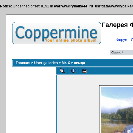
Notice
: Undefined offset: 8192 in
/var/www/rybalka44_ru_usr/data/www/rybalka44
Галерея 
Форум
::
С
Главная
>
User galleries
>
Mr. X
>
немда