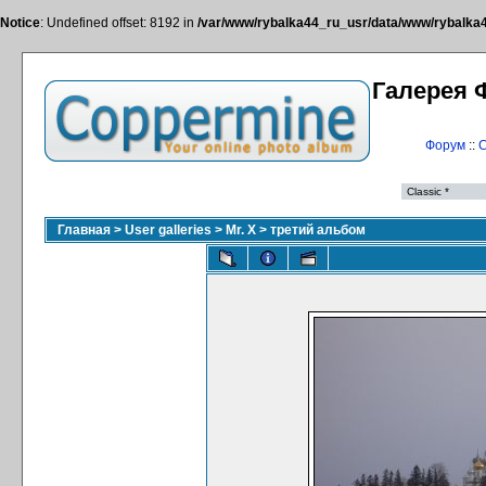
Notice
: Undefined offset: 8192 in
/var/www/rybalka44_ru_usr/data/www/rybalka44
Галерея 
Форум
::
С
Главная
>
User galleries
>
Mr. X
>
третий альбом