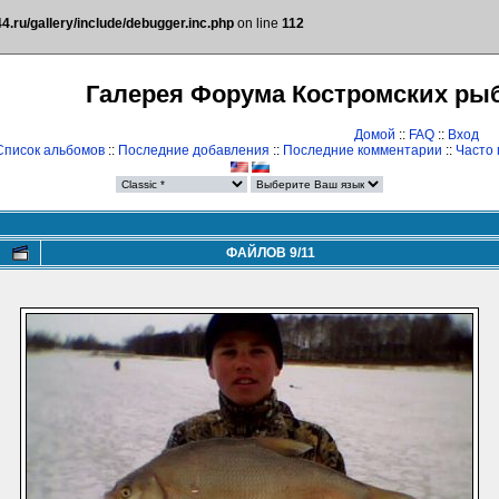
.ru/gallery/include/debugger.inc.php
on line
112
Галерея Форума Костромских ры
Домой
::
FAQ
::
Вход
Список альбомов
::
Последние добавления
::
Последние комментарии
::
Часто
ФАЙЛОВ 9/11