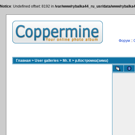
Notice
: Undefined offset: 8192 in
/var/www/rybalka44_ru_usr/data/www/rybalka44
Форум
::
Главная
>
User galleries
>
Mr. X
>
р.Костромка(зима)