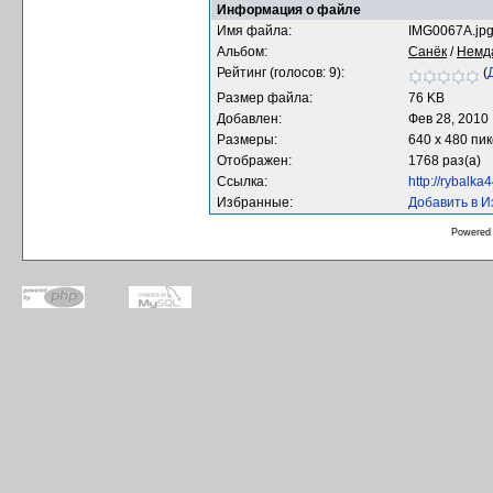
Информация о файле
Имя файла:
IMG0067A.jp
Альбом:
Санёк
/
Немд
Рейтинг (голосов: 9):
(
Размер файла:
76 KB
Добавлен:
Фев 28, 2010
Размеры:
640 x 480 пи
Отображен:
1768 раз(а)
Ссылка:
http://rybalk
Избранные:
Добавить в 
Powered