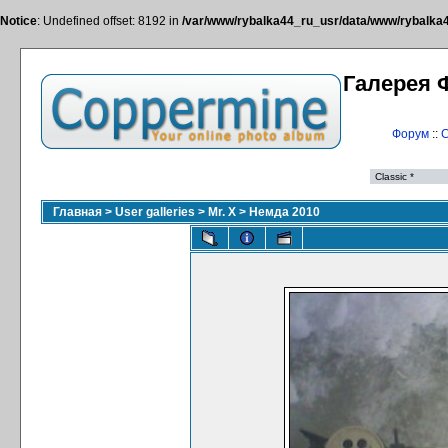
Notice
: Undefined offset: 8192 in
/var/www/rybalka44_ru_usr/data/www/rybalka44
Галерея 
Форум
::
С
Главная
>
User galleries
>
Mr. X
>
Немда 2010