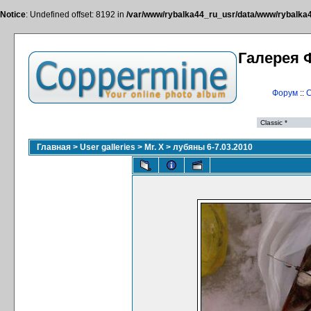
Notice
: Undefined offset: 8192 in
/var/www/rybalka44_ru_usr/data/www/rybalka44
Галерея 
Форум
::
С
Главная
>
User galleries
>
Mr. X
>
лубяны 6-7.03.2010