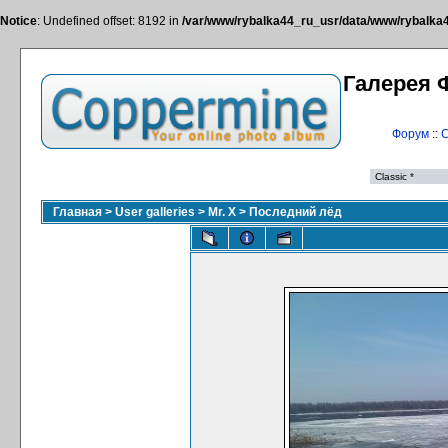
Notice
: Undefined offset: 8192 in
/var/www/rybalka44_ru_usr/data/www/rybalka44
Галерея 
Форум
::
С
Главная
>
User galleries
>
Mr. X
>
Последний лёд