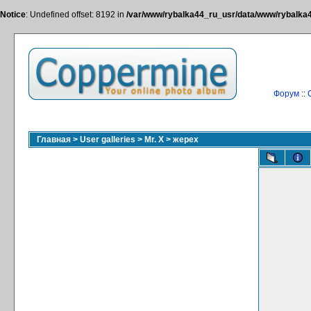
Notice
: Undefined offset: 8192 in
/var/www/rybalka44_ru_usr/data/www/rybalka44
Форум
::
Главная
>
User galleries
>
Mr. X
>
жерех