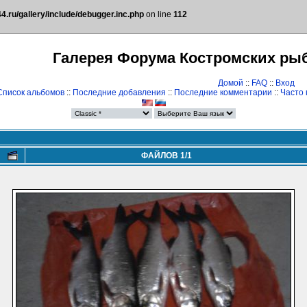
.ru/gallery/include/debugger.inc.php
on line
112
Галерея Форума Костромских ры
Домой
::
FAQ
::
Вход
Список альбомов
::
Последние добавления
::
Последние комментарии
::
Часто
ФАЙЛОВ 1/1