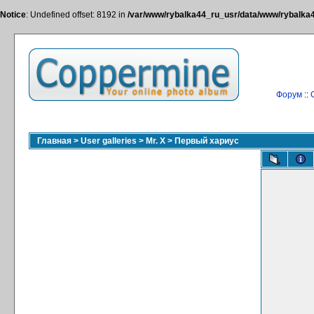
Notice
: Undefined offset: 8192 in
/var/www/rybalka44_ru_usr/data/www/rybalka44
Форум
::
Главная
>
User galleries
>
Mr. X
>
Первый хариус