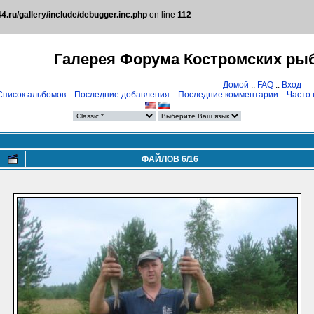
.ru/gallery/include/debugger.inc.php
on line
112
Галерея Форума Костромских ры
Домой
::
FAQ
::
Вход
Список альбомов
::
Последние добавления
::
Последние комментарии
::
Часто
ФАЙЛОВ 6/16