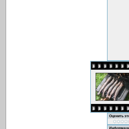
Оценить э
Информаци