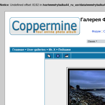
Notice
: Undefined offset: 8192 in
/var/www/rybalka44_ru_usr/data/www/rybalka44
Галерея 
Форум
::
С
Главная
>
User galleries
>
Mr. X
>
Пейзажи