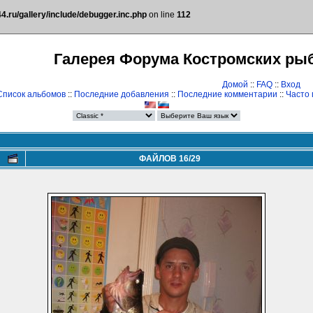
.ru/gallery/include/debugger.inc.php
on line
112
Галерея Форума Костромских ры
Домой
::
FAQ
::
Вход
Список альбомов
::
Последние добавления
::
Последние комментарии
::
Часто
ФАЙЛОВ 16/29