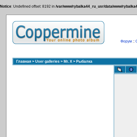
Notice
: Undefined offset: 8192 in
/var/www/rybalka44_ru_usr/data/www/rybalka44
Форум
::
Главная
>
User galleries
>
Mr. X
>
Рыбалка