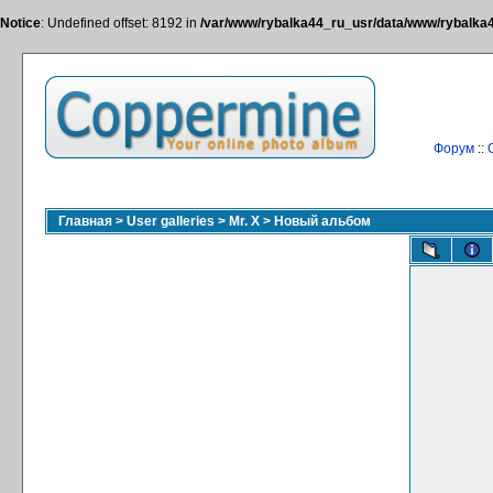
Notice
: Undefined offset: 8192 in
/var/www/rybalka44_ru_usr/data/www/rybalka44
Форум
::
Главная
>
User galleries
>
Mr. X
>
Новый альбом