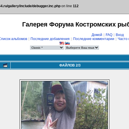
.ru/gallery/include/debugger.inc.php
on line
112
Галерея Форума Костромских ры
Домой
::
FAQ
::
Вход
Список альбомов
::
Последние добавления
::
Последние комментарии
::
Часто
ФАЙЛОВ 2/3