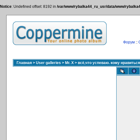
Notice
: Undefined offset: 8192 in
/var/www/rybalka44_ru_usr/data/www/rybalka44
Форум
::
Главная
>
User galleries
>
Mr. X
>
всё,что успеваю. кому нравитьс