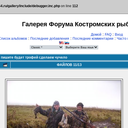
.ru/gallery/include/debugger.inc.php
on line
112
Галерея Форума Костромских ры
Домой
::
FAQ
::
Вход
Список альбомов
::
Последние добавления
::
Последние комментарии
::
Часто
я пишите будет трофей сделаем чучело
ФАЙЛОВ 11/13