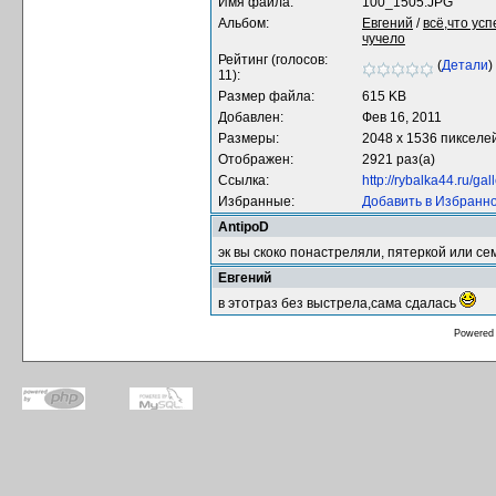
Имя файла:
100_1505.JPG
Альбом:
Евгений
/
всё,что ус
чучело
Рейтинг (голосов:
(
Детали
)
11):
Размер файла:
615 KB
Добавлен:
Фев 16, 2011
Размеры:
2048 x 1536 пикселе
Отображен:
2921 раз(а)
Ссылка:
http://rybalka44.ru/g
Избранные:
Добавить в Избранн
AntipoD
эк вы скоко понастреляли, пятеркой или с
Евгений
в этотраз без выстрела,сама сдалась
Powered