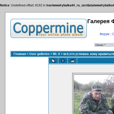
Notice
: Undefined offset: 8192 in
/var/www/rybalka44_ru_usr/data/www/rybalka44
Галерея 
Форум
::
С
Главная
>
User galleries
>
Mr. X
>
всё,что успеваю. кому нравитьс