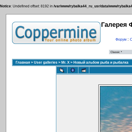
Notice
: Undefined offset: 8192 in
/var/www/rybalka44_ru_usr/data/www/rybalka44
Галерея 
Форум
::
С
Главная
>
User galleries
>
Mr. X
>
Новый альбом рыба и рыбалка