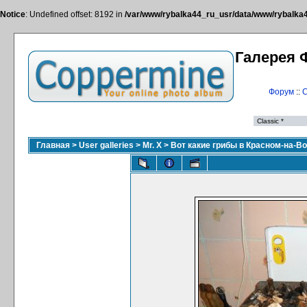
Notice
: Undefined offset: 8192 in
/var/www/rybalka44_ru_usr/data/www/rybalka44
Галерея 
Форум
::
С
Главная
>
User galleries
>
Mr. X
>
Вот какие грибы в Красном-на-Во