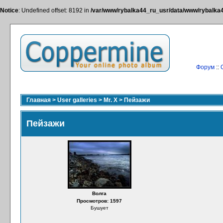
Notice
: Undefined offset: 8192 in
/var/www/rybalka44_ru_usr/data/www/rybalka44
Форум
::
Главная
>
User galleries
>
Mr. X
>
Пейзажи
Пейзажи
Волга
Просмотров: 1597
Бушует