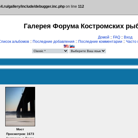
.ru/gallery/include/debugger.inc.php
on line
112
Галерея Форума Костромских ры
Домой
::
FAQ
::
Вход
Список альбомов
::
Последние добавления
::
Последние комментарии
::
Часто
Мост
Просмотров: 1673