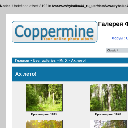
Notice
: Undefined offset: 8192 in
/var/www/rybalka44_ru_usr/data/www/rybalka44
Галерея 
Форум
::
С
Главная
>
User galleries
>
Mr. X
>
Ах лето!
Ах лето!
Просмотров: 1815
Просмотров: 1678