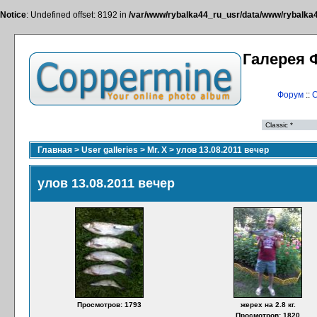
Notice
: Undefined offset: 8192 in
/var/www/rybalka44_ru_usr/data/www/rybalka44
Галерея 
Форум
::
С
Главная
>
User galleries
>
Mr. X
>
улов 13.08.2011 вечер
улов 13.08.2011 вечер
Просмотров: 1793
жерех на 2.8 кг.
Просмотров: 1820