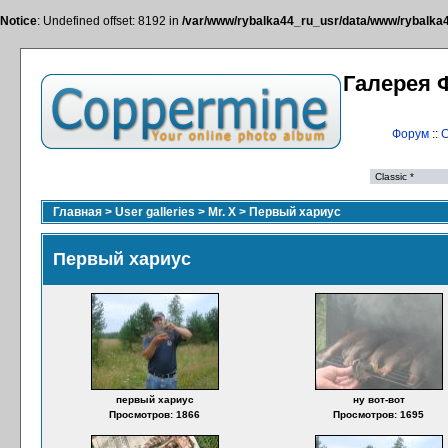
Notice
: Undefined offset: 8192 in
/var/www/rybalka44_ru_usr/data/www/rybalka44
Галерея 
Форум
::
С
Главная
>
User galleries
>
Mr. X
>
Первый хариус
Первый хариус
первый хариус
ну вот-вот
Просмотров: 1866
Просмотров: 1695