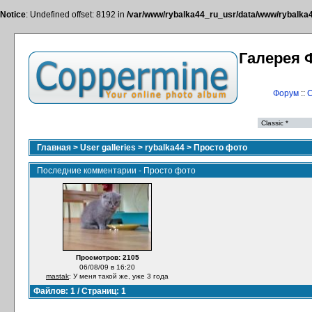
Notice
: Undefined offset: 8192 in
/var/www/rybalka44_ru_usr/data/www/rybalka44
Галерея 
Форум
::
С
Главная
>
User galleries
>
rybalka44
>
Просто фото
Последние комментарии - Просто фото
Просмотров: 2105
06/08/09 в 16:20
mastak
: У меня такой же, уже 3 года
Файлов: 1 / Страниц: 1