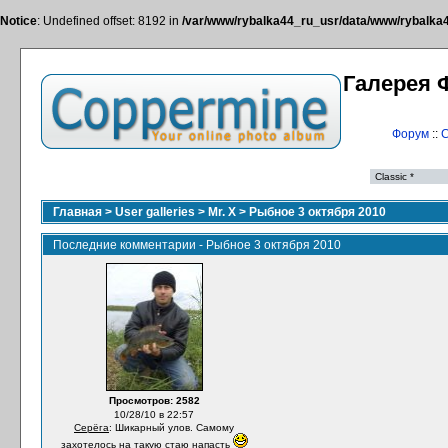
Notice
: Undefined offset: 8192 in
/var/www/rybalka44_ru_usr/data/www/rybalka44
Галерея 
Форум
::
С
Главная
>
User galleries
>
Mr. X
>
Рыбное 3 октября 2010
Последние комментарии - Рыбное 3 октября 2010
Просмотров: 2582
10/28/10 в 22:57
Серёга
: Шикарный улов. Самому
захотелось на такую стаю напасть