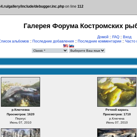
.ru/gallery/include/debugger.inc.php
on line
112
Галерея Форума Костромских ры
Домой
::
FAQ
::
Вход
Список альбомов
::
Последние добавления
::
Последние комментарии
::
Часто
р.Ключевка
Речной карась
Просмотров: 1620
Просмотров: 1710
Переус
р.Ключека
Июнь 07, 2010
Июнь 07, 2010