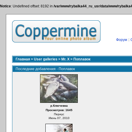
Notice
: Undefined offset: 8192 in
/var/www/rybalka44_ru_usr/data/www/rybalka44
Форум
::
Главная
>
User galleries
>
Mr. X
>
Поплавок
Последние добавления - Поплавок
р.Ключевка
Просмотров: 1645
Периус
Июнь 07, 2010