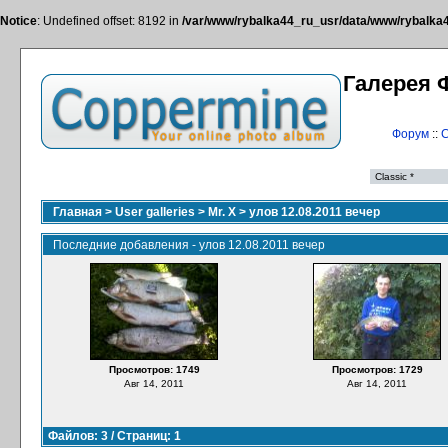
Notice
: Undefined offset: 8192 in
/var/www/rybalka44_ru_usr/data/www/rybalka44
Галерея 
Форум
::
С
Главная
>
User galleries
>
Mr. X
>
улов 12.08.2011 вечер
Последние добавления - улов 12.08.2011 вечер
Просмотров: 1749
Просмотров: 1729
Авг 14, 2011
Авг 14, 2011
Файлов: 3 / Страниц: 1