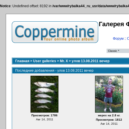
Notice
: Undefined offset: 8192 in
/var/www/rybalka44_ru_usr/data/www/rybalka44
Галерея 
Форум
::
С
Главная
>
User galleries
>
Mr. X
>
улов 13.08.2011 вечер
Последние добавления - улов 13.08.2011 вечер
Просмотров: 1786
жерех на 2.8 кг.
Авг 14, 2011
Просмотров: 1812
Авг 14, 2011