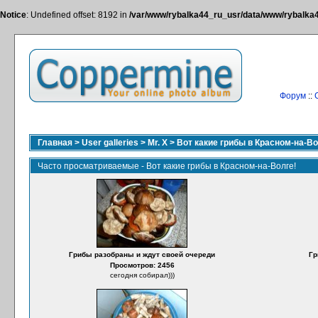
Notice
: Undefined offset: 8192 in
/var/www/rybalka44_ru_usr/data/www/rybalka44
Форум
::
Главная
>
User galleries
>
Mr. X
>
Вот какие грибы в Красном-на-Во
Часто просматриваемые - Вот какие грибы в Красном-на-Волге!
Грибы разобраны и ждут своей очереди
Гр
Просмотров: 2456
сегодня собирал)))