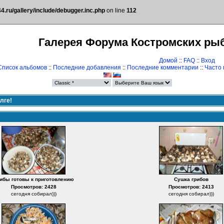
.ru/gallery/include/debugger.inc.php
on line
112
Галерея Форума Костромских ры
Домой
::
FAQ
::
Вход
Список альбомов
::
Последние добавления
::
Последние комментарии
::
Часто
лге!
ибы готовы к приготовлению
Сушка грибов
Просмотров: 2428
Просмотров: 2413
сегодня собирал)))
сегодня собирал)))