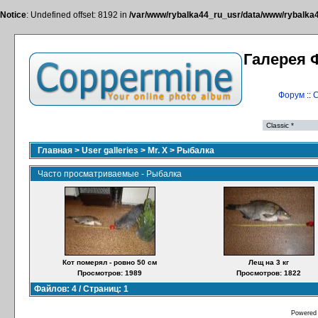
Notice
: Undefined offset: 8192 in
/var/www/rybalka44_ru_usr/data/www/rybalka44
Галерея 
Форум
::
С
Главная
>
User galleries
>
Mr. X
>
Рыбалка
Часто просматриваемые - Рыбалка
Кот померял - ровно 50 см
Лещ на 3 кг
Просмотров: 1989
Просмотров: 1822
Файлов: 4 / Страниц: 1
Powered