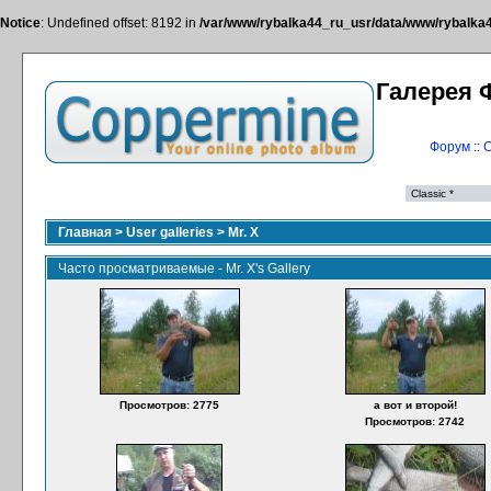
Notice
: Undefined offset: 8192 in
/var/www/rybalka44_ru_usr/data/www/rybalka44
Галерея 
Форум
::
С
Главная
>
User galleries
>
Mr. X
Часто просматриваемые - Mr. X's Gallery
Просмотров: 2775
а вот и второй!
Просмотров: 2742