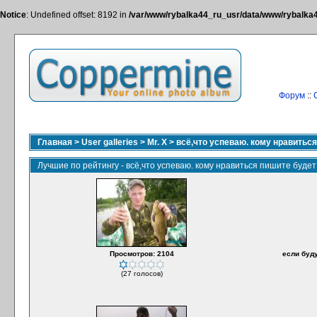
Notice
: Undefined offset: 8192 in
/var/www/rybalka44_ru_usr/data/www/rybalka44
Форум
::
Главная
>
User galleries
>
Mr. X
>
всё,что успеваю. кому нравитьс
Лучшие по рейтингу - всё,что успеваю. кому нравиться пишите буде
Просмотров: 2104
если буд
(27 голосов)