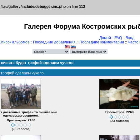
.ru/gallery/include/debugger.inc.php
on line
112
Галерея Форума Костромских ры
Домой
::
FAQ
::
Вход
Список альбомов
::
Последние добавления
::
Последние комментарии
::
Часто
я пишите будет трофей сделаем чучело
т трофей сделаем чучело
ут достойные трофеи то пишите мне
Просмотров: 2263
сделаем,договоримся.
Просмотров: 2160
(23 голосов)
(22 голосов)