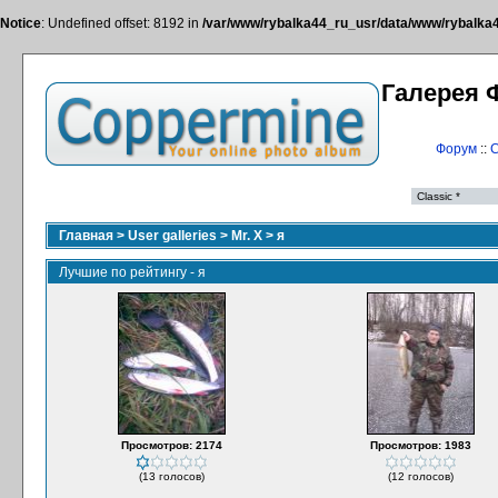
Notice
: Undefined offset: 8192 in
/var/www/rybalka44_ru_usr/data/www/rybalka44
Галерея 
Форум
::
С
Главная
>
User galleries
>
Mr. X
>
я
Лучшие по рейтингу - я
Просмотров: 2174
Просмотров: 1983
(13 голосов)
(12 голосов)