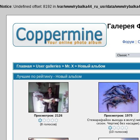
Notice
: Undefined offset: 8192 in
/var/www/rybalka44_ru_usr/data/www/rybalka44
Галерея 
Форум
::
С
Главная
>
User galleries
>
Mr. X
>
Новый альбом
Лучшие по рейтингу - Новый альбом
Просмотров: 2126
Просмотров: 1975
Стежара(район выхода в волгу) м
сезон. Чертик( без насадки).
(8 голосов)
(10 голосов)