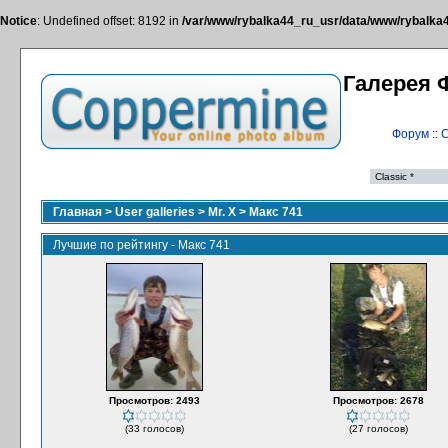
Notice
: Undefined offset: 8192 in
/var/www/rybalka44_ru_usr/data/www/rybalka44
Галерея 
Форум
::
С
Главная
>
User galleries
>
Mr. X
>
Макс 741
Лучшие по рейтингу - Макс 741
Просмотров: 2493
Просмотров: 2678
(33 голосов)
(27 голосов)