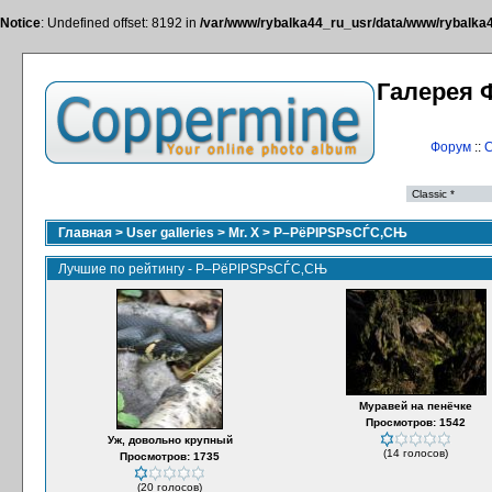
Notice
: Undefined offset: 8192 in
/var/www/rybalka44_ru_usr/data/www/rybalka44
Галерея 
Форум
::
С
Главная
>
User galleries
>
Mr. X
>
Р–РёРІРЅРѕСЃС‚СЊ
Лучшие по рейтингу - Р–РёРІРЅРѕСЃС‚СЊ
Муравей на пенёчке
Просмотров: 1542
Уж, довольно крупный
(14 голосов)
Просмотров: 1735
(20 голосов)