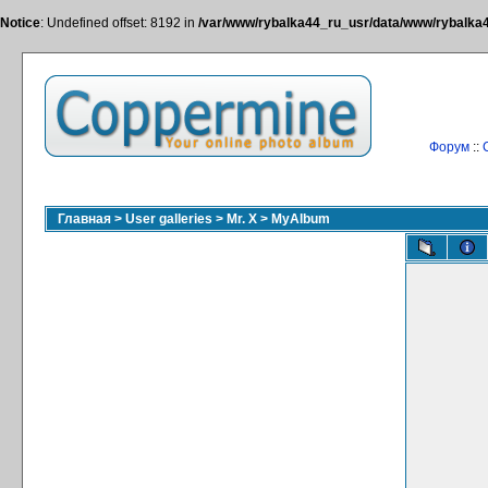
Notice
: Undefined offset: 8192 in
/var/www/rybalka44_ru_usr/data/www/rybalka44
Форум
::
Главная
>
User galleries
>
Mr. X
>
MyAlbum