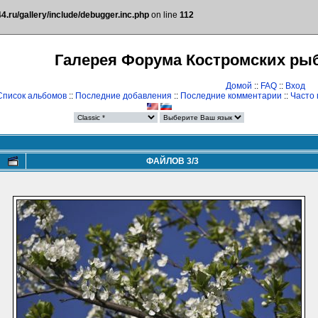
.ru/gallery/include/debugger.inc.php
on line
112
Галерея Форума Костромских ры
Домой
::
FAQ
::
Вход
Список альбомов
::
Последние добавления
::
Последние комментарии
::
Часто
ФАЙЛОВ 3/3