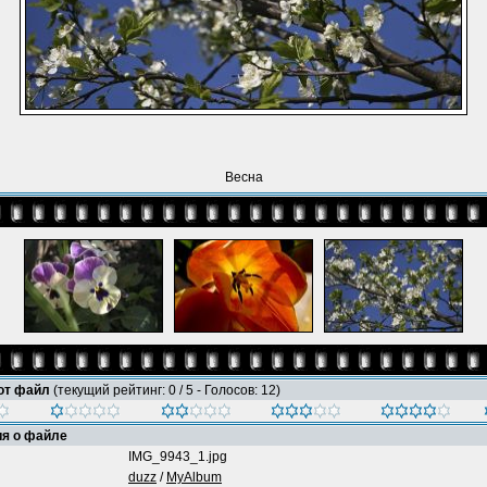
Весна
тот файл
(текущий рейтинг: 0 / 5 - Голосов: 12)
я о файле
IMG_9943_1.jpg
duzz
/
MyAlbum