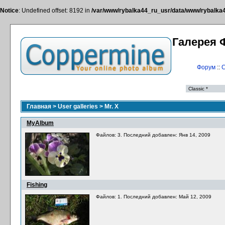
Notice
: Undefined offset: 8192 in
/var/www/rybalka44_ru_usr/data/www/rybalka44
Галерея 
Форум
::
С
Главная
>
User galleries
>
Mr. X
MyAlbum
Файлов: 3. Последний добавлен: Янв 14, 2009
Fishing
Файлов: 1. Последний добавлен: Май 12, 2009