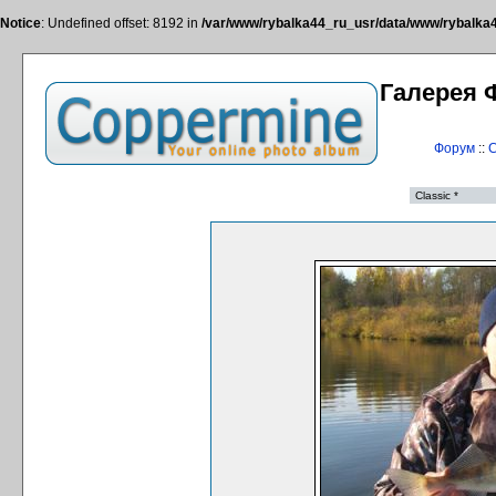
Notice
: Undefined offset: 8192 in
/var/www/rybalka44_ru_usr/data/www/rybalka44
Галерея 
Форум
::
С