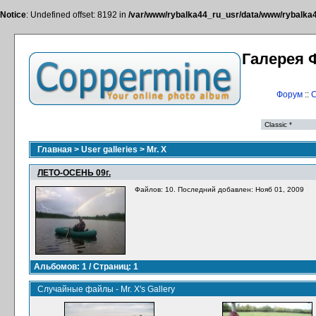
Notice
: Undefined offset: 8192 in
/var/www/rybalka44_ru_usr/data/www/rybalka44
Галерея 
Форум
::
С
Главная
>
User galleries
>
Mr. X
ЛЕТО-ОСЕНЬ 09г.
Файлов: 10. Последний добавлен: Нояб 01, 2009
Альбомов: 1 / Страниц: 1
Случайные файлы - Mr. X's Gallery