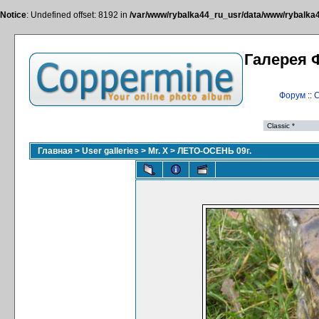
Notice
: Undefined offset: 8192 in
/var/www/rybalka44_ru_usr/data/www/rybalka44
Галерея 
Форум
::
С
Главная
>
User galleries
>
Mr. X
>
ЛЕТО-ОСЕНЬ 09г.