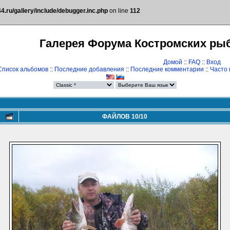
.ru/gallery/include/debugger.inc.php
on line
112
Галерея Форума Костромских ры
Домой
::
FAQ
::
Вход
Список альбомов
::
Последние добавления
::
Последние комментарии
::
Часто
ФАЙЛОВ 10/10