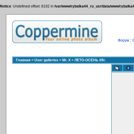
Notice
: Undefined offset: 8192 in
/var/www/rybalka44_ru_usr/data/www/rybalka44
Форум
::
Главная
>
User galleries
>
Mr. X
>
ЛЕТО-ОСЕНЬ 09г.