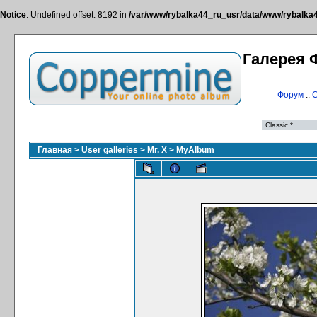
Notice
: Undefined offset: 8192 in
/var/www/rybalka44_ru_usr/data/www/rybalka44
Галерея 
Форум
::
С
Главная
>
User galleries
>
Mr. X
>
MyAlbum