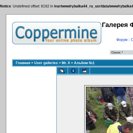
Notice
: Undefined offset: 8192 in
/var/www/rybalka44_ru_usr/data/www/rybalka44
Галерея 
Форум
::
С
Главная
>
User galleries
>
Mr. X
>
Альбом №1