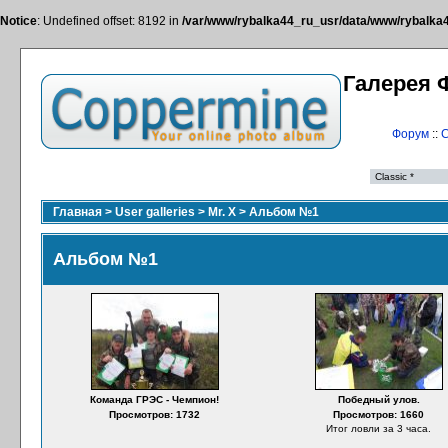
Notice
: Undefined offset: 8192 in
/var/www/rybalka44_ru_usr/data/www/rybalka44
Галерея 
Форум
::
С
Главная
>
User galleries
>
Mr. X
>
Альбом №1
Альбом №1
Команда ГРЭС - Чемпион!
Победный улов.
Просмотров: 1732
Просмотров: 1660
Итог ловли за 3 часа.